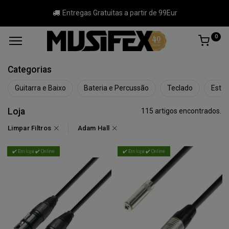
Entregas Gratuitas a partir de 99Eur
0
Categorias
Guitarra e Baixo
Bateria e Percussão
Teclado
Estúd
Loja
115 artigos encontrados.
Limpar Filtros
Adam Hall
✔️ Em loja ✔️ Online
✔️ Em loja ✔️ Online