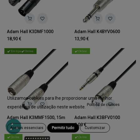
Adam Hall K3DMF1000
Adam Hall K4BYV0600
18,90
€
13,90
€
✔️ Em loja ✔️ Online
✔️ Online
Utilizamos cookies para lhe proporcionar uma melhor
Política de cookies
experiência de utilização neste website.
Adam Hall K3MMF1500, 15m
Adam Hall K3BFV0100
22,50
€
8,00
€
Apenas essenciais
Permitir tudo
Customizar
✔️ Online
✔️ Online