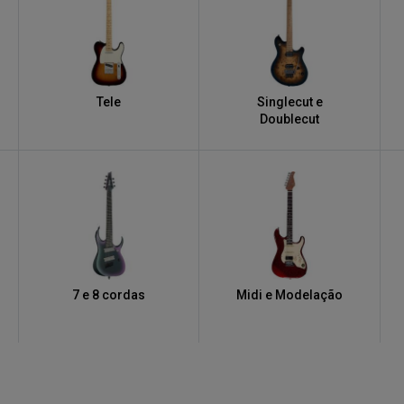
Tele
Singlecut e
Doublecut
7 e 8 cordas
Midi e Modelação