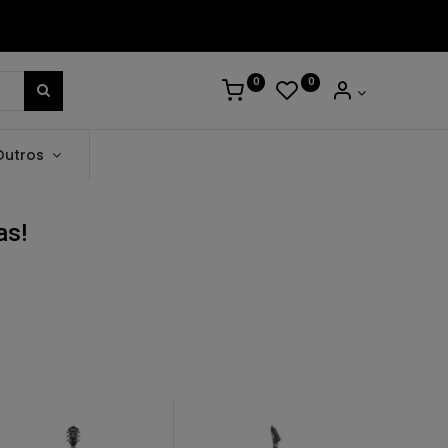
0
0
Outros
as!