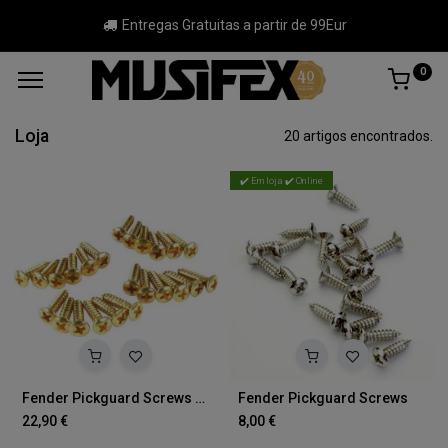
Entregas Gratuitas a partir de 99Eur
0
Loja
20 artigos encontrados.
✔️ Em loja ✔️ Online
Fender Pickguard Screws Gold 24
Fender Pickguard Screws
22,90
€
8,00
€