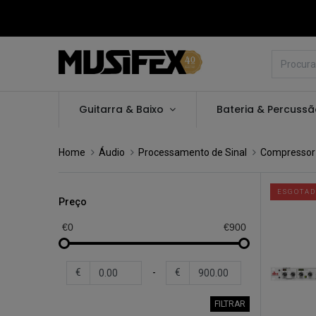
Guitarra & Baixo
Bateria & Percuss
Home
Áudio
Processamento de Sinal
Compressor 
ESGOTA
Preço
€0
€900
€
-
€
FILTRAR