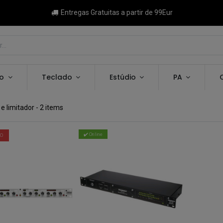
Entregas Gratuitas a partir de 99Eur
ão
Teclado
Estúdio
PA
e limitador
- 2 items
✔️ Online
DO