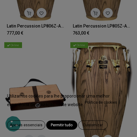
Latin Percussion LP806Z-AW Giovanni Galaxy 11 3/4" Conga
Latin Percussion LP805Z-AW Giovanni Galaxy 11" Quinto
777,00
€
763,00
€
✔️ Online
✔️ Online
Utilizamos cookies para lhe proporcionar uma melhor
Política de cookies
experiência de utilização neste website.
Apenas essenciais
Permitir tudo
Customizar