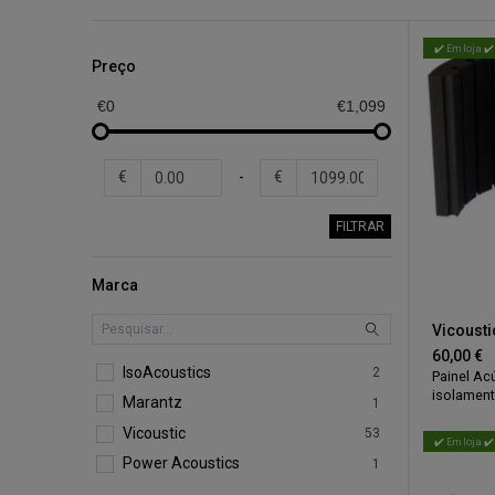
✔️ Em loja ✔️
Preço
€0
€1,099
€
-
€
FILTRAR
Marca
Vicoustic
60,00
€
IsoAcoustics
2
Painel Ac
isolament
Marantz
1
espuma q
Vicoustic
perfeitam
53
✔️ Em loja ✔️
absorvend
Power Acoustics
1
indesejad