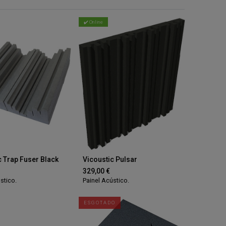
✔️ Online
c Trap Fuser Black
Vicoustic Pulsar
329,00
€
stico.
Painel Acústico.
ESGOTADO