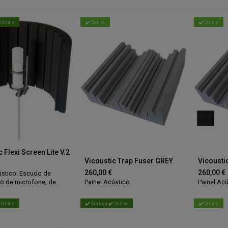
 Online
✔️ Online
✔️ Online
 Flexi Screen Lite V.2
Vicoustic Trap Fuser GREY
Vicousti
260,00
€
260,00
€
ústico. Escudo de
o de microfone, de
Painel Acústico.
Painel Acú
ue envolve
ente o microfone,
 Online
✔️ Em loja ✔️ Online
✔️ Online
o os ruídos externos
os.