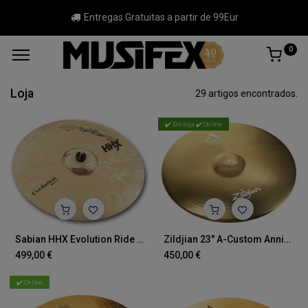
Entregas Gratuitas a partir de 99Eur
0
Loja
29 artigos encontrados.
✔️ Em loja ✔️ Online
Sabian HHX Evolution Ride 20"
Zildjian 23" A-Custom Anniversary Ride
499,00
€
450,00
€
✔️ Online