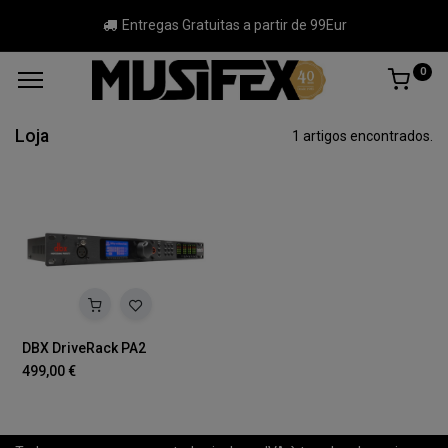
Entregas Gratuitas a partir de 99Eur
0
Loja
1 artigos encontrados.
DBX DriveRack PA2
499,00
€