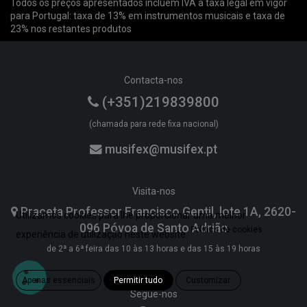
Todos os preços apresentados incluem IVA à taxa legal em vigor
para Portugal: taxa de 13% em instrumentos musicais e taxa de
23% nos restantes produtos
Contacta-nos
(+351)219839800
(chamada para rede fixa nacional)
musifex@musifex.pt
Visita-nos
Praceta Professor Francisco Gentil, lote 1A, 2620-
Utilizamos cookies para lhe proporcionar uma melhor
096 Póvoa de Santo Adrião
Política de cookies
experiência de utilização neste website.
de 2ª a 6ª feira das 10 às 13 horas e das 15 às 19 horas
Apenas essenciais
Permitir tudo
Customizar
Segue-nos