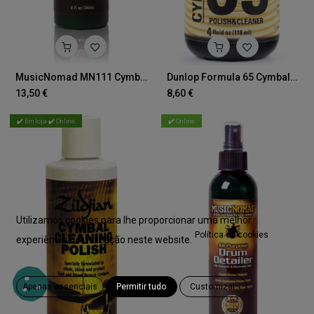
MusicNomad MN111 Cymbal Cleaner
Dunlop Formula 65 Cymbal Cleaner - Limpeza de Pratos
13,50
€
8,60
€
✔️ Em loja ✔️ Online
✔️ Online
Utilizamos cookies para lhe proporcionar uma melhor
Política de cookies
experiência de utilização neste website.
Apenas essenciais
Permitir tudo
Customizar