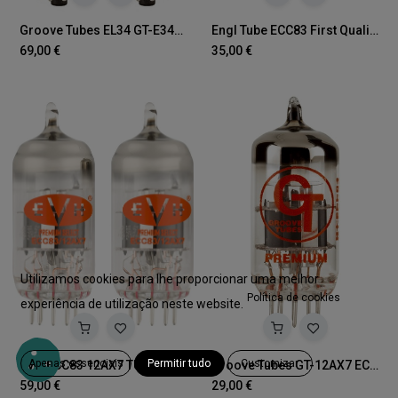
Groove Tubes EL34 GT-E34LS MED DUET
Engl Tube ECC83 First Quality
69,00
€
35,00
€
Utilizamos cookies para lhe proporcionar uma melhor
Política de cookies
experiência de utilização neste website.
Apenas essenciais
Permitir tudo
Customizar
EVH ECC83 12AX7 TUBES Pair
Groove Tubes GT-12AX7 ECC83-S
59,00
€
29,00
€