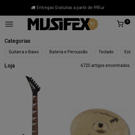
Entregas Gratuitas a partir de 99Eur
0
Categorias
Guitarra e Baixo
Bateria e Percussão
Teclado
Estúd
Loja
6725 artigos encontrados.