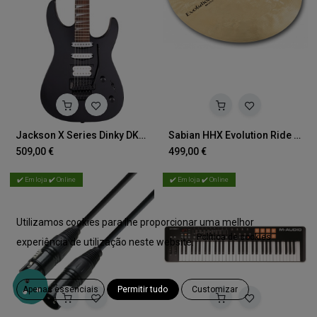
Jackson X Series Dinky DK3XR HSS Gloss Black
Sabian HHX Evolution Ride 20"
509,00
€
499,00
€
✔️ Em loja ✔️ Online
✔️ Em loja ✔️ Online
Utilizamos cookies para lhe proporcionar uma melhor
Política de cookies
experiência de utilização neste website.
Apenas essenciais
Permitir tudo
Customizar