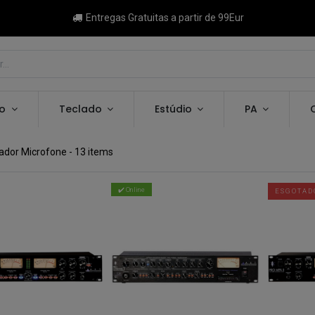
Entregas Gratuitas a partir de 99Eur
ão
Teclado
Estúdio
PA
cador Microfone
- 13 items
✔️ Online
ESGOTAD