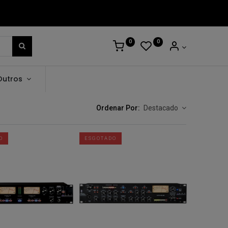
0
0
Outros
Ordenar Por:
Destacado
O
ESGOTADO