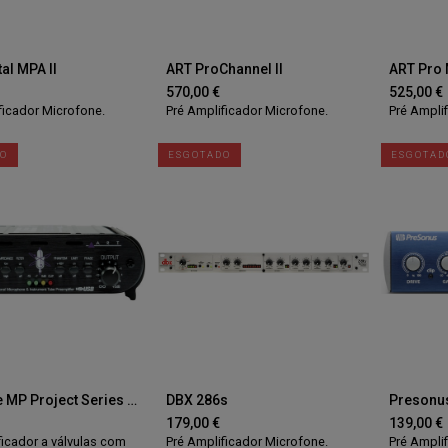
tal MPA II
ART ProChannel II
ART Pro 
570,00
€
525,00
€
ficador Microfone.
Pré Amplificador Microfone.
Pré Ampli
DO
ESGOTADO
ESGOTAD
ART Tube MP Project Series USB
DBX 286s
Presonu
179,00
€
139,00
€
ficador a válvulas com
Pré Amplificador Microfone.
Pré Ampli