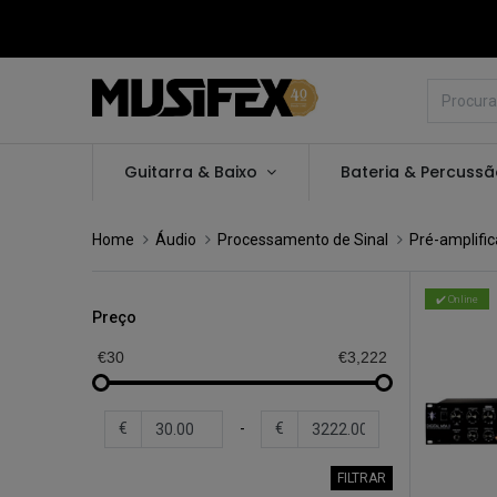
Guitarra & Baixo
Bateria & Percuss
Home
Áudio
Processamento de Sinal
Pré-amplifi
✔️ Online
Preço
€30
€3,222
€
-
€
FILTRAR