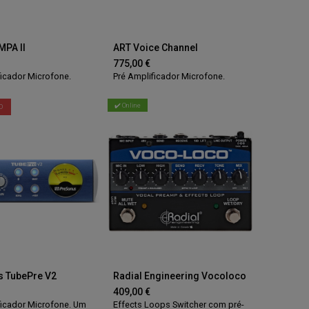
MPA II
ART Voice Channel
775,00
€
ficador Microfone.
Pré Amplificador Microfone.
✔️ Online
O
s TubePre V2
Radial Engineering Vocoloco
409,00
€
ficador Microfone. Um
Effects Loops Switcher com pré-