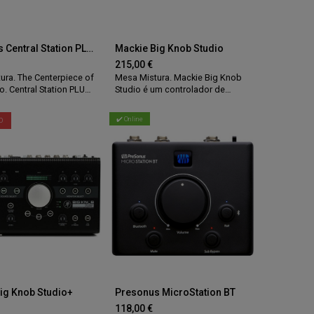
Presonus Central Station PLUS
Mackie Big Knob Studio
215,00
€
ura. The Centerpiece of
Mesa Mistura. Mackie Big Knob
o. Central Station PLUS:
Studio é um controlador de
sional’s choice for
monitor que permite escolher
ntrol.
entre 3 fontes estéreo e 2 pares
✔️ Online
O
de monitores. Interface de
gravação USB 2x2 (gravação e
reprodução de alta resolução
96kHz / 24 bits).
ig Knob Studio+
Presonus MicroStation BT
118,00
€