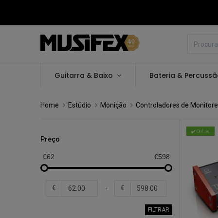
Guitarra & Baixo
Bateria & Percuss
Home
Estúdio
Monição
Controladores de Monitor
✔️ Online
Preço
€62
€598
€
-
€
FILTRAR