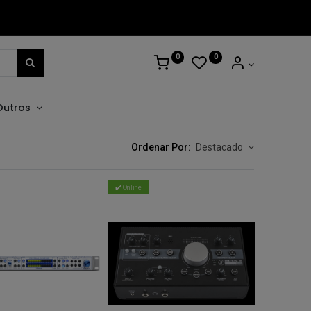
0
0
Outros
Ordenar Por:
Destacado
✔️ Online