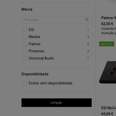
Marca
Palmer 
62,00
€
Controlo 
ESI
1
monição p
Mackie
2
jack/XLR,
jack e 2 
Palmer
5
✔️ Online
comutaçã
Construçã
Presonus
2
laterais 
Universal Audio
1
164 x 62 
Disponibilidade
Excluir sem disponibilidade
Limpar
ESI MoC
69,00
€