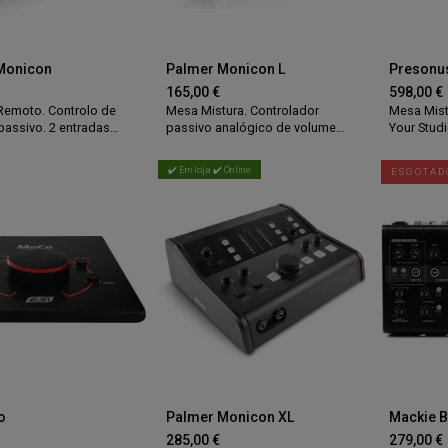
Monicon
Palmer Monicon L
165,00
€
598,00
€
Remoto. Controlo de
Mesa Mistura. Controlador
Mesa Mist
assivo. 2 entradas
passivo analógico de volume
Your Studi
 1 entrada stereo mini-
com 2 canais. Selector de 2
The profes
saídas XLR. 2 switch
fontes stereo RCA, XLR, jack 6.5
monitor co
✔️ Em loja ✔️ Online
ESGOTAD
o: mute e mono/stereo.
balanceado ou não balanceado
o metálica com paineis
ou jack 3.5 mm stereo. Selector
em madeira. Dimensão:
de saída com 2 output XLR + 1
x 85mm. Peso: 750g
saída mono. Saída de
auscultadores com controlo de
volume independente,
comutador stereo/mono e mute.
Estrutura em metal com paineis
laterais em madeira. Dimensão:
218 x 77 x 100 mm. Peso: 1.14 kg.
o
Palmer Monicon XL
Mackie B
285,00
€
279,00
€