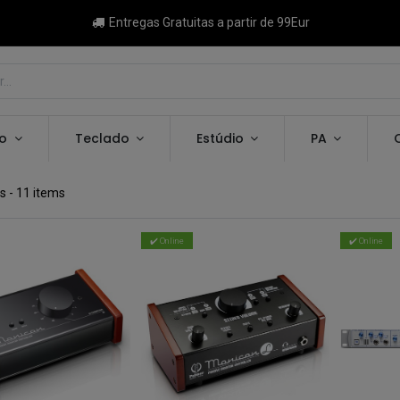
Entregas Gratuitas a partir de 99Eur
ão
Teclado
Estúdio
PA
es
- 11 items
✔️ Online
✔️ Online