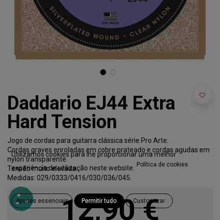
Daddario EJ44 Extra
Hard Tension
Jogo de cordas para guitarra clássica série Pro Arte.
Cordas graves enroladas em cobre prateado e cordas agudas em
Utilizamos cookies para lhe proporcionar uma melhor
nylon transparente.
Política de cookies
experiência de utilização neste website.
Tensão muito elevada.
Medidas: 029/0333/0416/030/036/045.
12,90
€
Apenas essenciais
Permitir tudo
Customizar