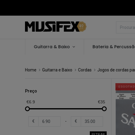
Guitarra & Baixo
Bateria & Percuss
Home
Guitarra e Baixo
Cordas
Jogos de cordas par
ESGOTA
Preço
€6.9
€35
€
-
€
FILTRAR