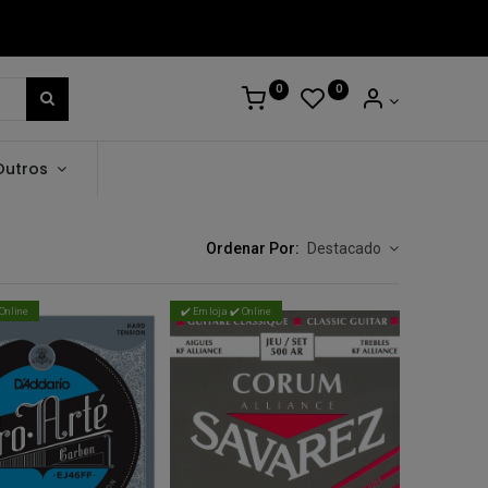
0
0
Outros
Ordenar Por:
Destacado
 Online
✔️ Em loja ✔️ Online