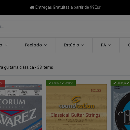
Entregas Gratuitas a partir de 99Eur
ão
Teclado
Estúdio
PA
a guitarra clássica
- 38 items
✔️ Em loja ✔️ Online
✔️ Em loja ✔️
DO