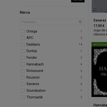
Marca
17,90
€
Jogo de c
Ortega
1
clássica 
APC
2
3 cordas 
carbono s
Daddario
14
✔️ Em loja ✔️
3 cordas 
nylon sér
Dunlop
1
rápida, c
Fender
2
rígida.
Tensão m
Hannabach
6
nylon e t
Rotosound
graves.
2
Medidas:
Rouxinol
2
025/027/
Savarez
5
Soundsation
1
Thomastik
2