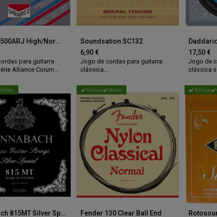
Savarez 500ARJ High/Normal Tension
Soundsation SC132
6,90
€
17,50
€
ordas para guitarra
Jogo de cordas para guitarra
Jogo de c
série Alliance Corum
clássica.
clássica s
de nylon fabricadas em
Enroladas em cobre prateado e
Agudos e
érie Alliance.
nylon transparente.
índice de
 Online
✔️ Em loja ✔️ Online
✔️ Em loja ✔️
enroladas em núcleo de
Tensão média.
(fluoroca
ie Corum, com resposta
Embalagem individual para cada
enrolados
om tensão elevada e
corda.
prata (co
Medidas:
Som rico 
édia nas 3 cordas em
028/032/040/030/035/043.
Tensão el
ensão alta nas 3 cordas
Medidas:
025/028/0
033/029/034/044.
Hannabach 815MT Silver Special
Fender 130 Clear Ball End