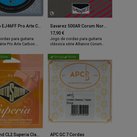
Daddario EJ46FF Pro Arte Carbon Hard Tension
Savarez 500AR Corum Normal Tension
17,90
€
ordas para guitarra
Jogo de cordas para guitarra
érie Pro Arte Carbon.
clássica série Alliance Corum
m nylon com elevado
3 cordas de nylon fabricadas em
 carbono
carbono série Alliance KF.
 Online
✔️ Em loja ✔️ Online
rbono) e graves
3 cordas enroladas em núcleo de
 em cobre banhado a
nylon série Corum, com resposta
mpósito Dynacore).
rápida, com tensão rígida.
e projeção elevada.
Tensão média.
evada.
Medidas:
024/027/033/027/034/043.
34/029/036/046.
Rotosound CL2 Superia Classical
APC GC 7 Cordas