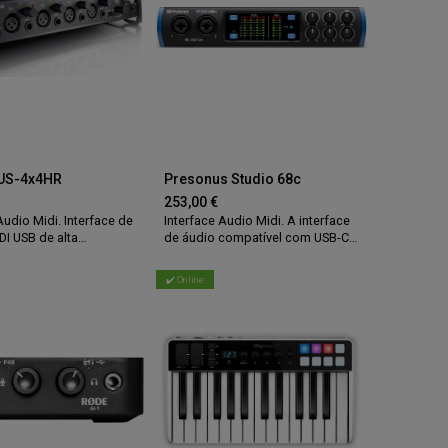
US-4x4HR
Presonus Studio 68c
253,00
€
Audio Midi. Interface de
Interface Audio Midi. A interface
DI USB de alta
de áudio compatível com USB-C
(4 entradas, 4 saídas)
™, versátil e de alta definição.
✔️ Online