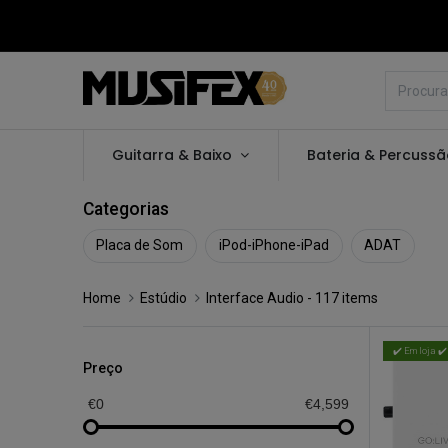
Guitarra & Baixo
Bateria & Percuss
Categorias
Placa de Som
iPod-iPhone-iPad
ADAT
Home
Estúdio
Interface Audio
- 117 items
✔️ Em loja ✔️
Preço
€0
€4,599