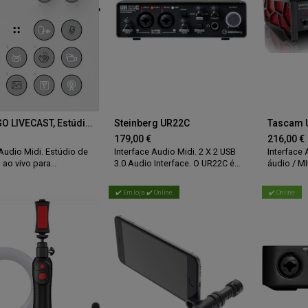
Roland GO LIVECAST, Estúdio de Streaming em direto para telemóveis
Steinberg UR22C
Tascam 
179,00
€
216,00
€
 Audio Midi. Estúdio de
Interface Audio Midi. 2 X 2 USB
Interface 
 ao vivo para
3.0 Audio Interface. O UR22C é
áudio / MI
nes que permite
uma solução compacta,
resolução 
om, apresentar títulos,
resistente e versátil que lhe
✔️ Em loja ✔️ Online
✔️ Online
r media, disparar
oferece uma qualidade de som
onoros e muitos mais,
incrível para para compor e
sar de um PC ou
gravar em qualquer lugar. Pode
nto A/V.
utilizá-lo com um PC ou
dispositivo iOS para obter
excelentes resultados, onde quer
que esteja. Conversão Áudio a 32
bits / 192 KHz. 2 entradas
analógicas "combo" XLR com
phantom power 48V ou jack 1/4"