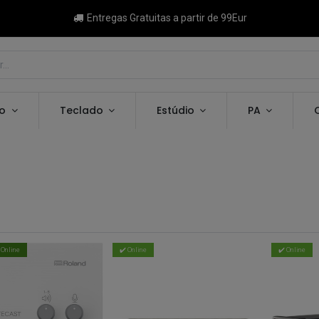
Entregas Gratuitas a partir de 99Eur
ão
Teclado
Estúdio
PA
 Online
✔️ Online
✔️ Online