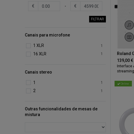
€
-
€
FILTRAR
Canais para microfone
1 XLR
1
16 XLR
1
139,00
€
Interface
streaming
Canais stereo
smartpho
misturar s
1
1
✔️ Online
reproduzi
2
1
efeitos s
sem preci
equipame
Outras funcionalidades de mesas de
mistura