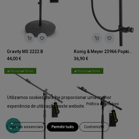
Gravity MS 2222 B
Konig & Meyer 23966 Popkiller XL
44,00
€
36,90
€
✔️ Em loja ✔️ Online
✔️ Em loja ✔️ Online
Utilizamos cookies para lhe proporcionar uma melhor
Política de cookies
experiência de utilização neste website.
Apenas essenciais
Permitir tudo
Customizar