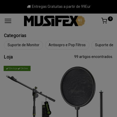
Entregas Gratuitas a partir de 99Eur
0
Categorias
Suporte de Monitor
Antisopro e Pop Filtros
Suporte de M
Loja
99 artigos encontrados.
✔️ Em loja ✔️ Online