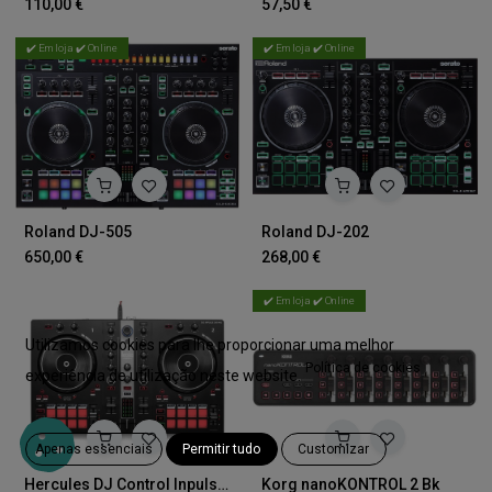
110,00
€
57,50
€
✔️ Em loja ✔️ Online
✔️ Em loja ✔️ Online
Roland DJ-505
Roland DJ-202
650,00
€
268,00
€
✔️ Em loja ✔️ Online
Utilizamos cookies para lhe proporcionar uma melhor
Política de cookies
experiência de utilização neste website.
Apenas essenciais
Permitir tudo
Customizar
Hercules DJ Control Inpulse 300 MK2
Korg nanoKONTROL 2 Bk