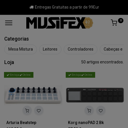
Entregas Gratuitas a partir de 99Eur
0
Categorias
Mesa Mistura
Leitores
Controladores
Cabeças e agu
Loja
50 artigos encontrados.
✔️ Em loja ✔️ Online
✔️ Em loja ✔️ Online
Arturia Beatstep
Korg nanoPAD 2 Bk