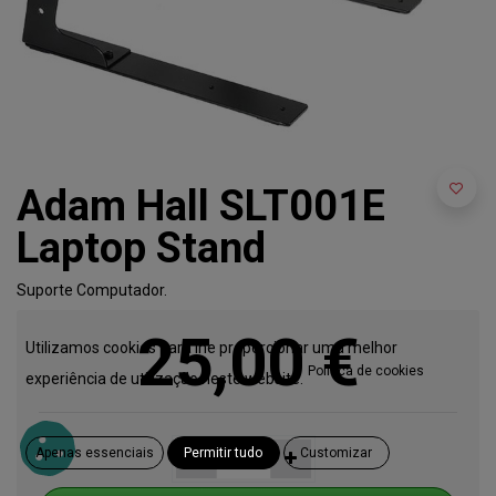
Adam Hall SLT001E
Laptop Stand
Suporte Computador.
25,00
€
Utilizamos cookies para lhe proporcionar uma melhor
Política de cookies
experiência de utilização neste website.
Apenas essenciais
Permitir tudo
Customizar