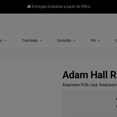
Entregas Gratuitas a partir de 99Eur
ão
Teclado
Estúdio
PA
Adam Hall 
Adaptador RCA/Jack. Adaptador