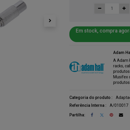
Em stock, compra agor
Adam Ha
A Adam H
racks, c
produtos
Musifex 
produtos
Categoria do produto :
Adapta
Referência Interna :
A/010017
Partilha: