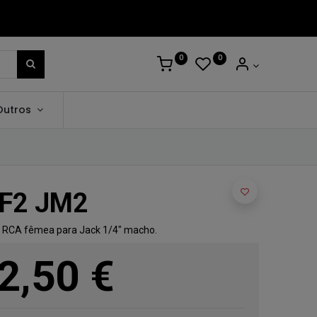
0
0
Outros
RF2 JM2
 RCA fêmea para Jack 1/4" macho.
2,50
€