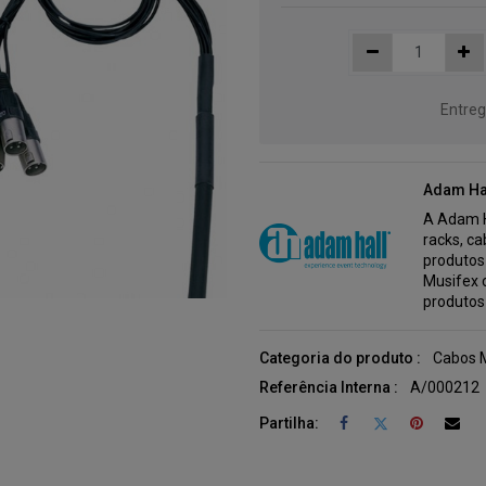
Entreg
Adam Ha
A Adam H
racks, c
produtos
Musifex 
produtos
Categoria do produto :
Cabos M
Referência Interna :
A/000212
Partilha: