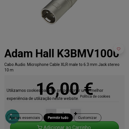
Adam Hall K3BMV1000
Cabo Audio. Microphone Cable XLR male to 6.3 mm Jack stereo
10 m
16,00
€
Utilizamos cookies para lhe proporcionar uma melhor
Política de cookies
experiência de utilização neste website.
Apenas essenciais
Permitir tudo
Customizar
Adicionar ao Carrinho