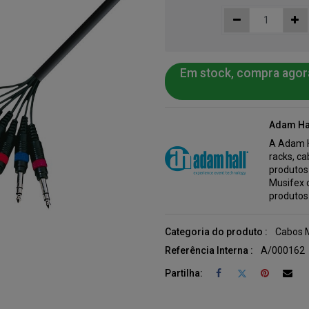
Em stock, compra agor
Adam Ha
A Adam H
racks, c
produtos
Musifex 
produtos
Categoria do produto :
Cabos M
Referência Interna :
A/000162
Partilha: