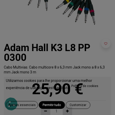
Adam Hall K3 L8 PP
0300
Cabo Multivias. Cabo multicore 8 x 6,3 mm Jack mono a 8 x 6,3
mm Jack mono 3 m
Utilizamos cookies para lhe proporcionar uma melhor
25,90
€
Política de cookies
experiência de utilização neste website.
Apenas essenciais
Permitir tudo
Customizar