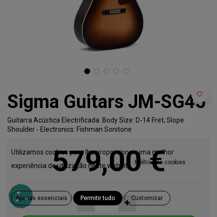
Sigma Guitars JM-SG45
Guitarra Acústica Electrificada. Body Size: D-14 Fret, Slope
Shoulder - Electronics: Fishman Sonitone
579,00
€
Utilizamos cookies para lhe proporcionar uma melhor
Política de cookies
experiência de utilização neste website.
Apenas essenciais
Permitir tudo
Customizar