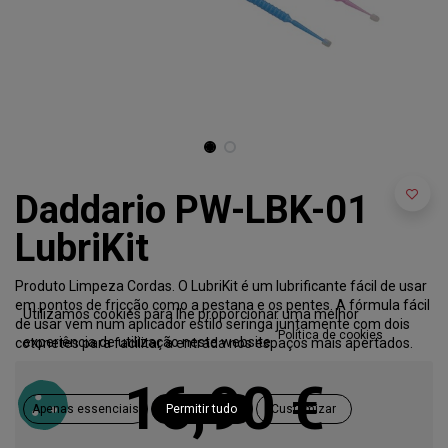
Daddario PW-LBK-01
LubriKit
Produto Limpeza Cordas. O LubriKit é um lubrificante fácil de usar
em pontos de fricção como a pestana e os pentes. A fórmula fácil
Utilizamos cookies para lhe proporcionar uma melhor
de usar vem num aplicador estilo seringa juntamente com dois
Política de cookies
experiência de utilização neste website.
cotonetes para facilitar a entrada nos espaços mais apertados.
16,90
€
Apenas essenciais
Permitir tudo
Customizar