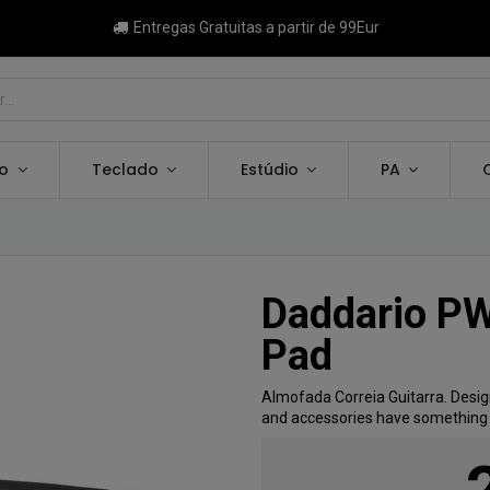
Entregas Gratuitas a partir de 99Eur
ão
Teclado
Estúdio
PA
Daddario PW
Pad
Almofada Correia Guitarra. Design
and accessories have something 