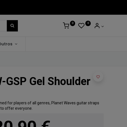
0
0
Outros
-GSP Gel Shoulder
ed for players of all genres, Planet Waves guitar straps
to offer everyone.
20,90
€