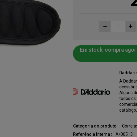
Em stock, compra agor
Daddari
A Daddar
acessório
Alguns do
todos os
comercia
catálogo
Categoria do produto :
Correia
Referência Interna :
A/005131