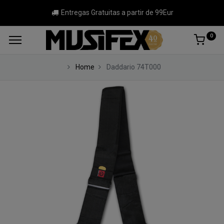
Entregas Gratuitas a partir de 99Eur
0
Home
Daddario 74T000