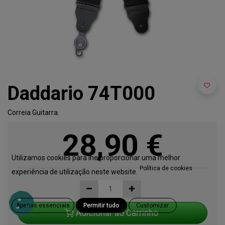
Daddario 74T000
Correia Guitarra.
28,90
€
Utilizamos cookies para lhe proporcionar uma melhor
Política de cookies
experiência de utilização neste website.
Apenas essenciais
Permitir tudo
Customizar
Adicionar ao Carrinho