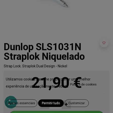
Dunlop SLS1031N
Straplok Niquelado
Strap Lock. Straplok Dual Design - Nickel
21,90
€
Utilizamos cookies para lhe proporcionar uma melhor
Política de cookies
experiência de utilização neste website.
Apenas essenciais
Permitir tudo
Customizar