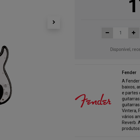
1
Disponível, re
Fender
A Fender
baixos, a
e partes 
guitarras
guitarras
Vintera,
vários am
Reverb. 
produtos