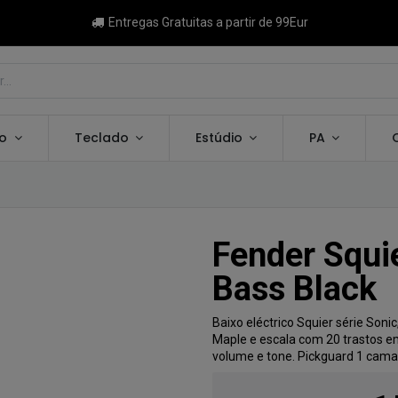
Entregas Gratuitas a partir de 99Eur
ão
Teclado
Estúdio
PA
Fender Squi
Bass Black
Baixo eléctrico Squier série Soni
Maple e escala com 20 trastos em 
volume e tone. Pickguard 1 cam