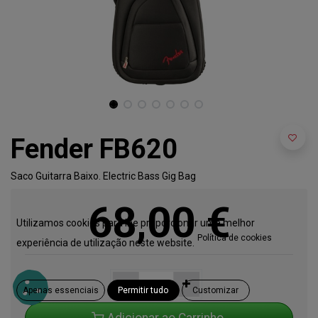
Fender FB620
Saco Guitarra Baixo. Electric Bass Gig Bag
68,00
€
Utilizamos cookies para lhe proporcionar uma melhor
Política de cookies
experiência de utilização neste website.
Apenas essenciais
Permitir tudo
Customizar