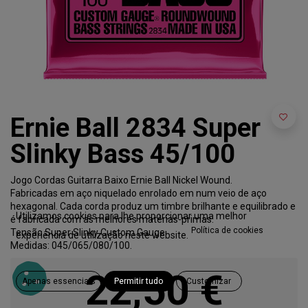
Ernie Ball 2834 Super
Slinky Bass 45/100
Jogo Cordas Guitarra Baixo Ernie Ball Nickel Wound.
Fabricadas em aço niquelado enrolado em num veio de aço
hexagonal. Cada corda produz um timbre brilhante e equilibrado e
Utilizamos cookies para lhe proporcionar uma melhor
é fabricada com as melhores matérias-primas.
Política de cookies
Tensão Super Slinky Custom Gauge.
experiência de utilização neste website.
Medidas: 045/065/080/100.
22,50
€
Apenas essenciais
Permitir tudo
Customizar