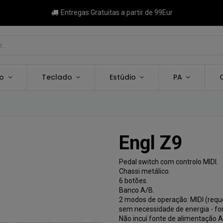
Entregas Gratuitas a partir de 99Eur
ão
Teclado
Estúdio
PA
Engl Z9
Pedal switch com controlo MIDI.
Chassi metálico.
6 botões.
Banco A/B.
2 modos de operação: MIDI (reque
sem necessidade de energia - fo
Não incuí fonte de alimentação A