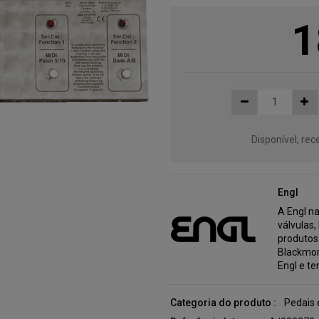
1
Disponível, re
Engl
A Engl n
válvulas,
produtos 
Blackmor
Engl e t
Categoria do produto :
Pedais 