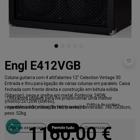
Engl E412VGB
Coluna guitarra com 4 altifalantes 12″ Celestion Vintage 30.
Entrada e thru para ligação de várias colunas em paralelo. Caixa
fechada com frente direita e construção em bétula sólida
(Siberian), pega e grelha em metal. Potência: 240W
Utilizamos cookies para lhe proporcionar uma melhor
(mono)/2x120W (stereo),
Política de cookies
experiência de utilização neste website.
impedância 8Ω (mono)/2x16Ω (stereo). Dimensão: 74x75x36cm,
peso: 52kg.
1160,00
€
Apenas essenciais
Permitir tudo
Customizar