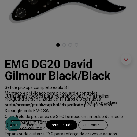
EMG DG20 David
Gilmour Black/Black
Set de pickups completo estilo ST.
Montado e pré-ligado com pickguard e controlos.
Utilizamos cookies para lhe proporcionar uma melhor
Pickguard personalizado de 11 furos e 3 camadas
Política de cookies
experiência de utilização neste website.
preto/branco/preto com botões pretos e pickups pretos.
3 x single-coils EMG SA.
O controlo de presença do SPC fornece um impulso de médio
alcance para um som mais terrestre.
Apenas essenciais
Permitir tudo
Customizar
Controlo de volume.
Expansor de guitarra EXG para reforço de graves e agudos.