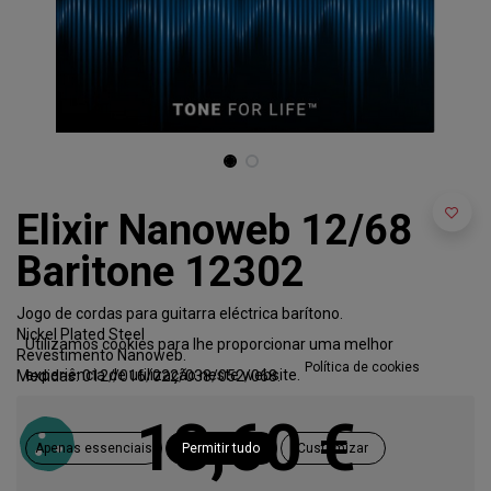
Elixir Nanoweb 12/68
Baritone 12302
Jogo de cordas para guitarra eléctrica barítono.
Nickel Plated Steel
Utilizamos cookies para lhe proporcionar uma melhor
Revestimento Nanoweb.
Política de cookies
experiência de utilização neste website.
Medidas: 012//016/022/038/052/068.
13,60
€
Apenas essenciais
Permitir tudo
Customizar