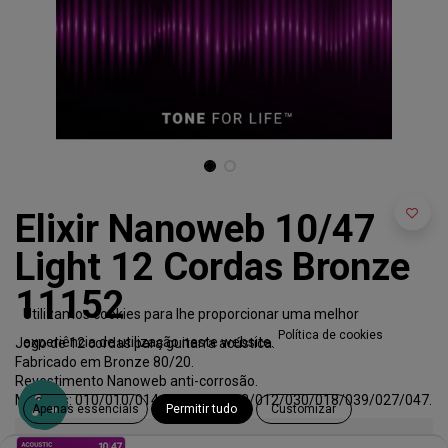
Elixir Nanoweb 10/47
Light 12 Cordas Bronze
11152
Utilizamos cookies para lhe proporcionar uma melhor
Política de cookies
experiência de utilização neste website.
Jogo de 12 cordas para guitarra acústica.
Fabricado em Bronze 80/20.
Revestimento Nanoweb anti-corrosão.
Medidas: 010/010/014/014/009/023/012/030/018/039/027/047.
Apenas essenciais
Permitir tudo
Customizar