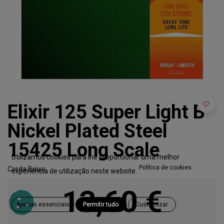
Elixir 125 Super Light B
Nickel Plated Steel
15425 Long Scale
Utilizamos cookies para lhe proporcionar uma melhor
Política de cookies
Corda Baixo.
experiência de utilização neste website.
13,60
€
Apenas essenciais
Permitir tudo
Customizar