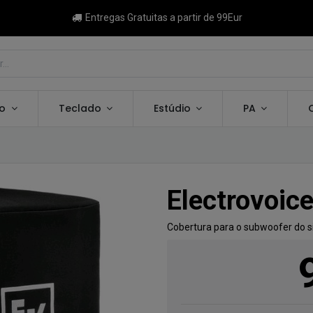
Entregas Gratuitas a partir de 99Eur
ão
Teclado
Estúdio
PA
Electrovoic
Cobertura para o subwoofer do s