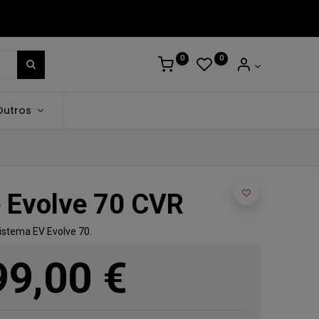
0
0
Outros
e Evolve 70 CVR
istema EV Evolve 70.
99,00
€