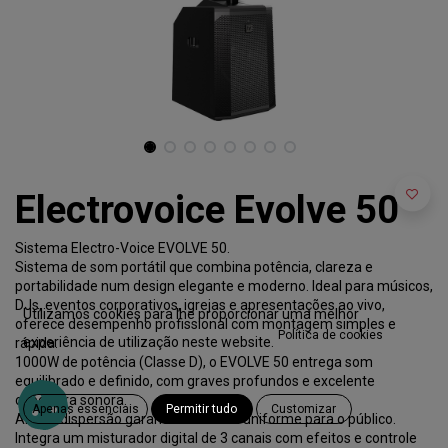
Electrovoice Evolve 50
Sistema Electro-Voice EVOLVE 50.
Sistema de som portátil que combina potência, clareza e
portabilidade num design elegante e moderno. Ideal para músicos,
DJs, eventos corporativos, igrejas e apresentações ao vivo,
Utilizamos cookies para lhe proporcionar uma melhor
oferece desempenho profissional com montagem simples e
Política de cookies
experiência de utilização neste website.
rápida.
1000W de potência (Classe D), o EVOLVE 50 entrega som
equilibrado e definido, com graves profundos e excelente
cobertura sonora.
Apenas essenciais
Permitir tudo
Customizar
Ampla dispersão garante cobertura uniforme para o público.
Integra um misturador digital de 3 canais com efeitos e controle