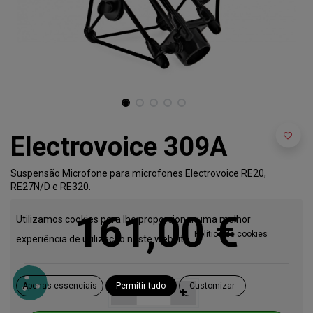
Electrovoice 309A
Suspensão Microfone para microfones Electrovoice RE20,
RE27N/D e RE320.
161,00
€
Utilizamos cookies para lhe proporcionar uma melhor
Política de cookies
experiência de utilização neste website.
Apenas essenciais
Permitir tudo
Customizar