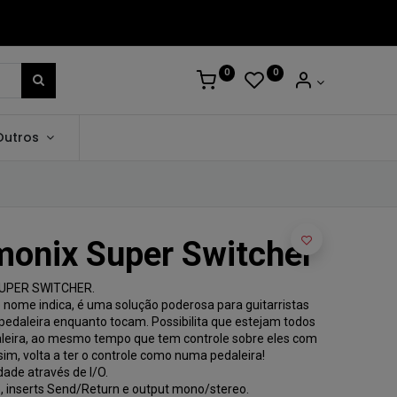
0
0
Outros
monix Super Switcher
 SUPER SWITCHER.
 nome indica, é uma solução poderosa para guitarristas
pedaleira enquanto tocam. Possibilita que estejam todos
daleira, ao mesmo tempo que tem controle sobre eles com
im, volta a ter o controle como numa pedaleira!
dade através de I/O.
 inserts Send/Return e output mono/stereo.