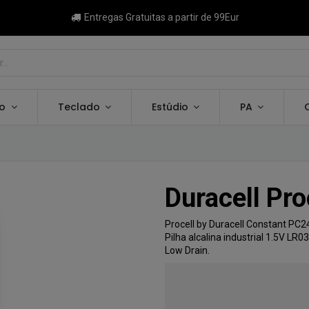
Entregas Gratuitas a partir de 99Eur
ão
Teclado
Estúdio
PA
Duracell Pro
Procell by Duracell Constant PC
Pilha alcalina industrial 1.5V LR0
Low Drain.