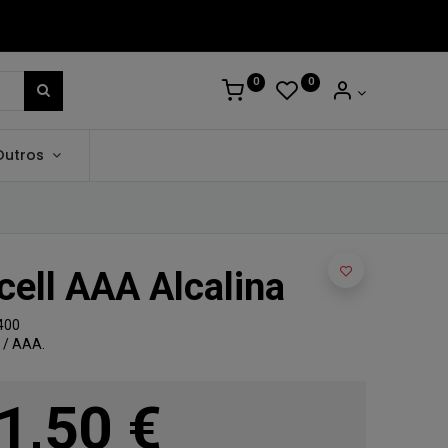
0
0
Outros
cell AAA Alcalina
2400
3 / AAA.
1,50
€