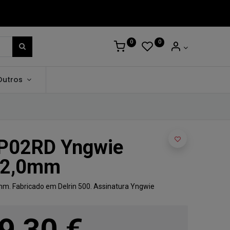
0
0
Outros
P02RD Yngwie
 2,0mm
mm. Fabricado em Delrin 500. Assinatura Yngwie
9,30
€