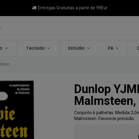
Entregas Gratuitas a partir de 99Eur
ão
Teclado
Estúdio
PA
2,0mm
Dunlop YJM
Malmsteen,
Conjunto 6 palhetas. Medida 2,0
Malmsteen. Favorece precisão.