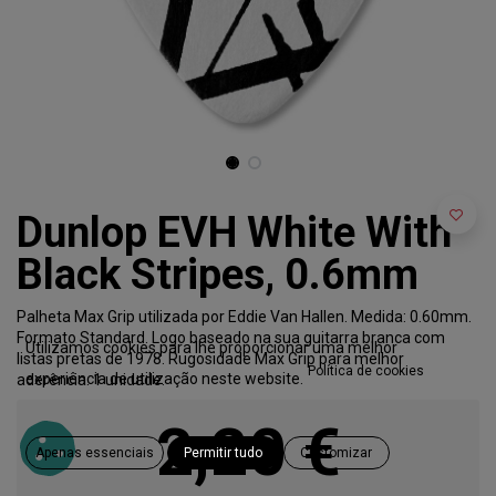
Dunlop EVH White With
Black Stripes, 0.6mm
Palheta Max Grip utilizada por Eddie Van Hallen. Medida: 0.60mm.
Formato Standard. Logo baseado na sua guitarra branca com
Utilizamos cookies para lhe proporcionar uma melhor
listas pretas de 1978. Rugosidade Max Grip para melhor
Política de cookies
experiência de utilização neste website.
aderência. 1 unidade.
2,20
€
Apenas essenciais
Permitir tudo
Customizar