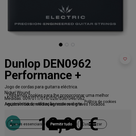
Dunlop DEN0962
Performance +
Jogo de cordas para guitarra eléctrica.
Nickel Wound.
Utilizamos cookies para lhe proporcionar uma melhor
Medidas: 009/011/016/026/036/046/062.
Política de cookies
experiência de utilização neste website.
Agudos nítidos, médios agressivos e graves focados.
12,90
€
Apenas essenciais
Permitir tudo
Customizar