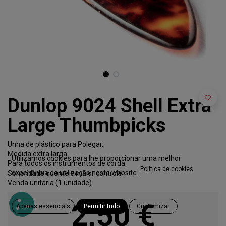
Dunlop 9024 Shell Extra
Large Thumbpicks
Unha de plástico para Polegar.
Medida extra larga.
Utilizamos cookies para lhe proporcionar uma melhor
Para todos os instrumentos de corda.
Política de cookies
experiência de utilização neste website.
Sonoridade quente e maior controle.
Venda unitária (1 unidade).
2,50
€
Apenas essenciais
Permitir tudo
Customizar