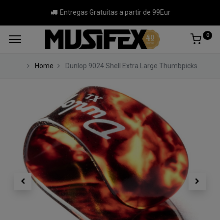
Entregas Gratuitas a partir de 99Eur
0
Home
Dunlop 9024 Shell Extra Large Thumbpicks