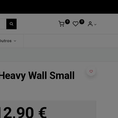
0
0
Outros
Heavy Wall Small
12,90
€