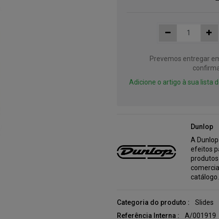
Prevemos entregar em 
confirma
Adicione o artigo à sua lista
Dunlop
A Dunlop
efeitos p
produtos
comercia
catálogo
Categoria do produto :
Slides
Referência Interna :
A/001919