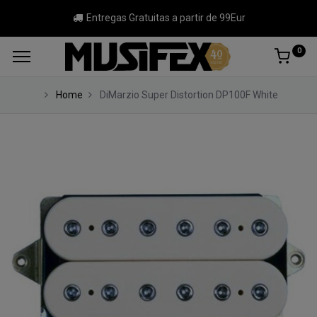
Entregas Gratuitas a partir de 99Eur
0
Home
DiMarzio Super Distortion DP100F White