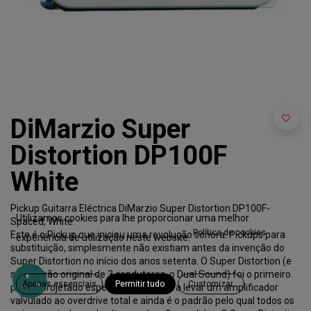
DiMarzio Super
Distortion DP100F
White
Pickup Guitarra Eléctrica DiMarzio Super Distortion DP100F-
Utilizamos cookies para lhe proporcionar uma melhor
Spaced, White.
Política de cookies
Este é o Pickup que iniciou uma revolução sonora. Pickups para
experiência de utilização neste website.
substituição, simplesmente não existiam antes da invenção do
Super Distortion no início dos anos setenta. O Super Distortion (e
sua versão original de 3 condutores, o Dual Sound) foi o primeiro
Apenas essenciais
Permitir tudo
Customizar
pickup projetado especificamente para levar um amplificador
valvulado ao overdrive total e ainda é o padrão pelo qual todos os