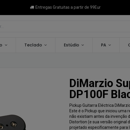
Entregas Gratuitas a partir de 99Eur
ão
Teclado
Estúdio
PA
DiMarzio Su
DP100F Bla
Pickup Guitarra Eléctrica DiMarz
Este é o Pickup que iniciou uma 
não existiam antes da invenção d
Distortion (e sua versão original 
projetado especificamente para l