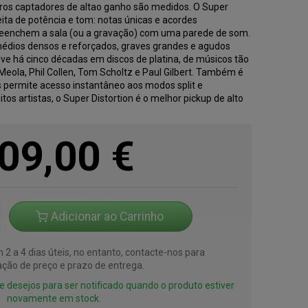
tros captadores de altao ganho são medidos. O Super
ita de potência e tom: notas únicas e acordes
reenchem a sala (ou a gravação) com uma parede de som.
 médios densos e reforçados, graves grandes e agudos
ve há cinco décadas em discos de platina, de músicos tão
Meola, Phil Collen, Tom Scholtz e Paul Gilbert. Também é
es permite acesso instantâneo aos modos split e
itos artistas, o Super Distortion é o melhor pickup de alto
09,00
€
Adicionar ao Carrinho
2 a 4 dias úteis, no entanto, contacte-nos para
ção de preço e prazo de entrega.
 de desejos para ser notificado quando o produto estiver
novamente em stock.