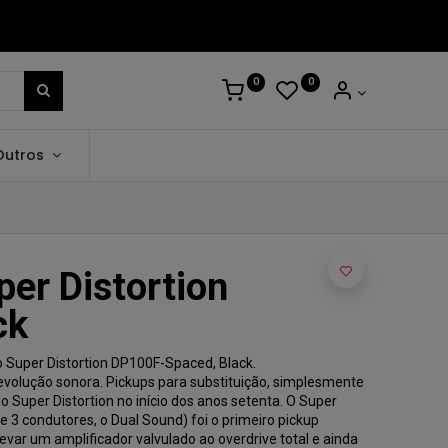
0
0
Outros
per Distortion
ck
io Super Distortion DP100F-Spaced, Black.
revolução sonora. Pickups para substituição, simplesmente
o Super Distortion no início dos anos setenta. O Super
de 3 condutores, o Dual Sound) foi o primeiro pickup
evar um amplificador valvulado ao overdrive total e ainda